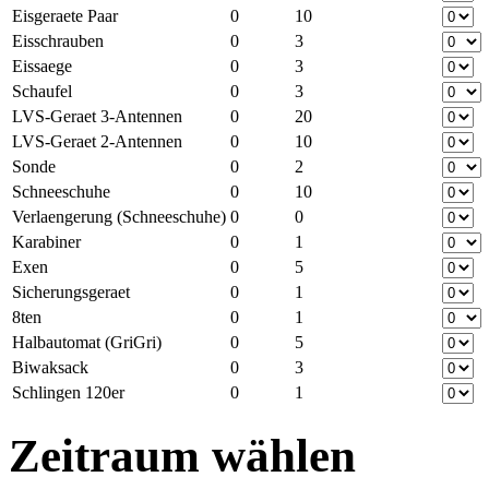
Eisgeraete Paar
0
10
Eisschrauben
0
3
Eissaege
0
3
Schaufel
0
3
LVS-Geraet 3-Antennen
0
20
LVS-Geraet 2-Antennen
0
10
Sonde
0
2
Schneeschuhe
0
10
Verlaengerung (Schneeschuhe)
0
0
Karabiner
0
1
Exen
0
5
Sicherungsgeraet
0
1
8ten
0
1
Halbautomat (GriGri)
0
5
Biwaksack
0
3
Schlingen 120er
0
1
Zeitraum wählen